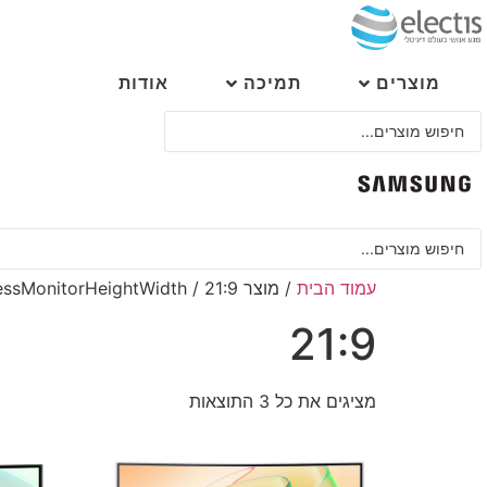
לג
תוכן
מוצרים
תמיכה
אודות
Search
...
Search
...
עמוד הבית
/ מוצר BuisnessMonitorHeightWidth / 21:9
21:9
מציגים את כל ⁦3⁩ התוצאות