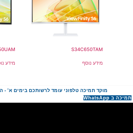
50UAM
S34C650TAM
מידע נוסף
מידע נו
מוקד תמיכה טלפוני עומד לרשותכם בימים א' - ה' בשעות :00
תמיכה ב WhatsApp