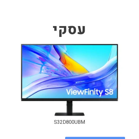
עסקי
S32D800UBM