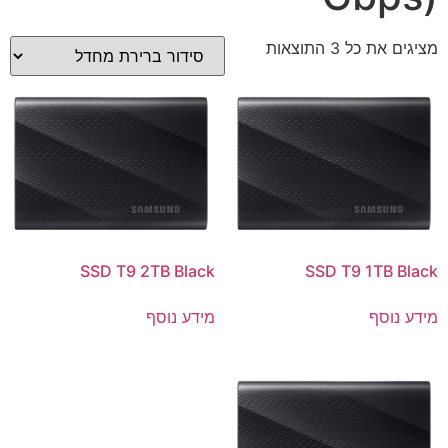
מציגים את כל ⁦3⁩ התוצאות
SSD T9 2TB Black
SSD T9 1TB Black
מידע נוסף
מידע נוסף