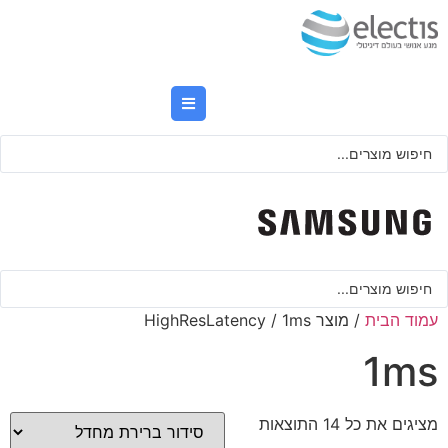
לג
תוכן
Searc
..
Searc
..
עמוד הבית
/ מוצר HighResLatency / 1ms
1ms
מציגים את כל ⁦14⁩ התוצאות