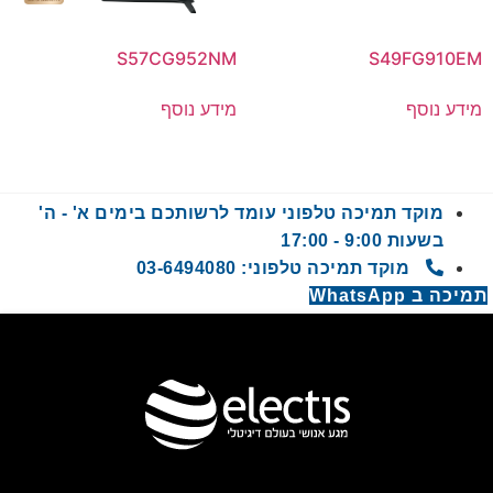
S57CG952NM
S49FG910EM
מידע נוסף
מידע נוסף
מוקד תמיכה טלפוני עומד לרשותכם בימים א' - ה'
בשעות 9:00 - 17:00
מוקד תמיכה טלפוני: 03-6494080
תמיכה ב WhatsApp