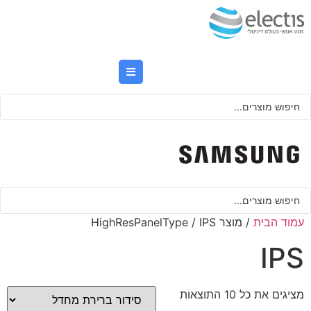
לג
תוכן
Searc
..
Searc
..
עמוד הבית
/ מוצר HighResPanelType / IPS
IPS
מציגים את כל ⁦10⁩ התוצאות