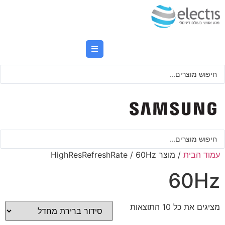
לג
תוכן
Searc
..
Searc
..
עמוד הבית
/ מוצר HighResRefreshRate / 60Hz
60Hz
מציגים את כל ⁦10⁩ התוצאות