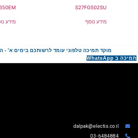
650EM
S27FG502SU
מידע נוסף
מידע נו
מוקד תמיכה טלפוני עומד לרשותכם בימים א' - ה' בשעות :00
תמיכה ב WhatsApp
dalpak@electis.co.il
03-6484884