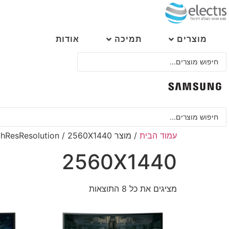
לג
תוכן
מוצרים
תמיכה
אודות
Search
...
Search
...
עמוד הבית
/ מוצר HighResResolution / 2560X1440
2560X1440
מציגים את כל ⁦8⁩ התוצאות