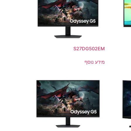
S27DG502EM
מידע נוסף