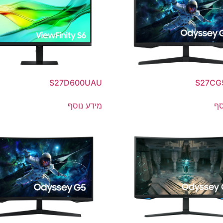
S27D600UAU
S27CG
סף
מידע נוסף