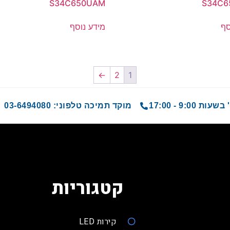
S34C650UAM
S34C6
סף
מידע נוסף
←
2
1
9 - 17:00
מוקד תמיכה טלפוני: 03-6494080
קטגוריות
קירות LED