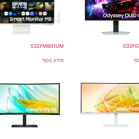
S32FM801UM
S32FG
סף
מידע נוסף