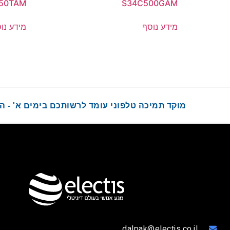
50TAM
S34C500GAM
מידע נוסף
מידע נו
מוקד תמיכה טלפוני עומד לרשותכם בימים א' - ה' בשעות :00
dalpak@electis.co.il