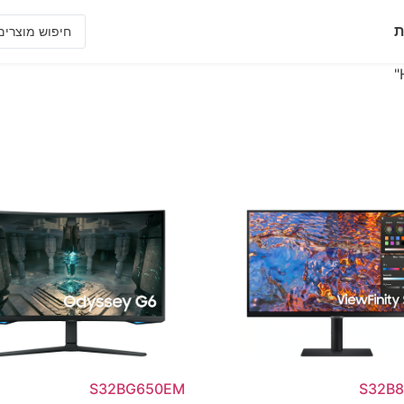
ת
S32BG650EM
S32B