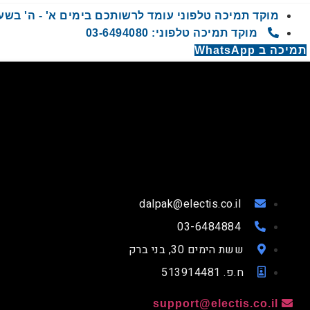
מוקד תמיכה טלפוני עומד לרשותכם בימים א' - ה' בשעות 9:00 - 00
מוקד תמיכה טלפוני: 03-6494080
תמיכה ב WhatsApp
dalpak@electis.co.il
03-6484884
ששת הימים 30, בני ברק
ח.פ. 513914481
support@electis.co.il