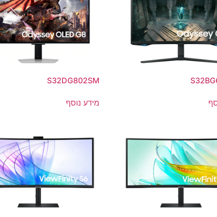
S32DG802SM
S32BG
סף
מידע נוסף