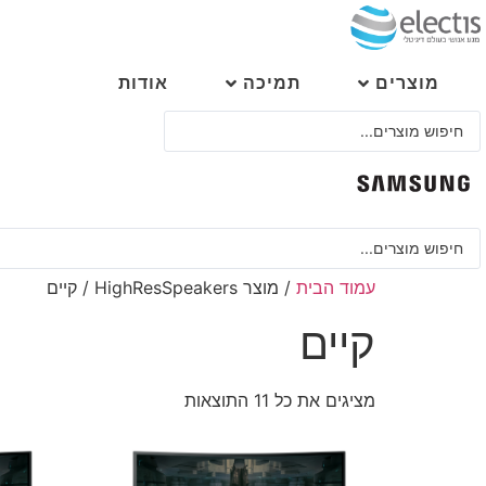
לג
תוכן
מוצרים
תמיכה
אודות
Search
...
Search
...
עמוד הבית
/ מוצר HighResSpeakers / קיים
קיים
מציגים את כל ⁦11⁩ התוצאות