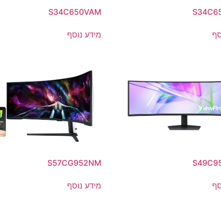
S34C650VAM
S34C6
סף
מידע נוסף
S57CG952NM
S49C9
סף
מידע נוסף