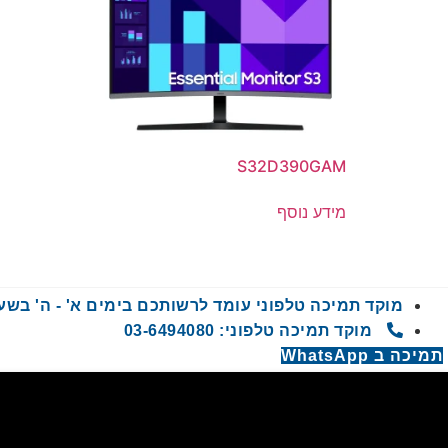
S32D390GAM
מידע נוסף
מוקד תמיכה טלפוני עומד לרשותכם בימים א' - ה' בשעות 9:00 - 00
מוקד תמיכה טלפוני: 03-6494080
תמיכה ב WhatsApp