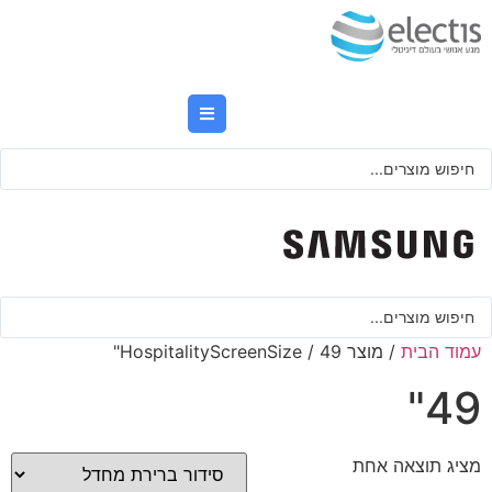
לג
תוכן
Searc
..
Searc
..
עמוד הבית
/ מוצר HospitalityScreenSize / 49"
49"
מציג תוצאה אחת