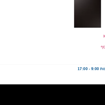
סף
17: