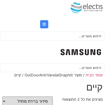
לג
תוכן
Searc
..
Searc
..
עמוד הבית
/ מוצר OutDoorAntiVandalGraphiti / קיים
קיים
מציגים את כל ⁦2⁩ התוצאות