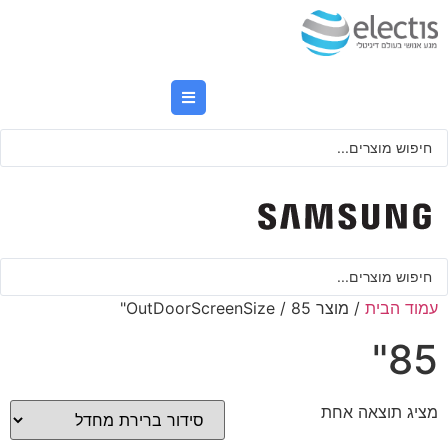
לג
תוכן
Searc
..
Searc
..
עמוד הבית
/ מוצר OutDoorScreenSize / 85"
85"
מציג תוצאה אחת