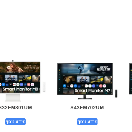
S32FM801UM
S43FM702UM
מידע נוסף
מידע נוסף