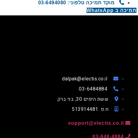
מוקד תמיכה טלפוני: 03-6494080
תמיכה ב WhatsApp
dalpak@electis.co.il
03-6484884
ששת הימים 30, בני ברק
ח.פ. 513914481
support@electis.co.il
03-648-4884