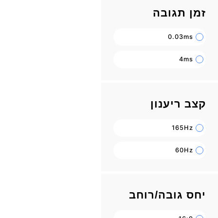
זמן תגובה
0.03ms
4ms
קצב ריענון
165Hz
60Hz
יחס גובה/רוחב