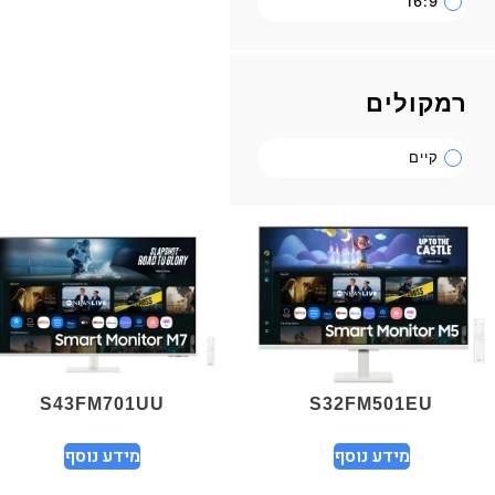
16:9
רמקולים
קיים
S43FM701UU
S32FM501EU
מידע נוסף
מידע נוסף