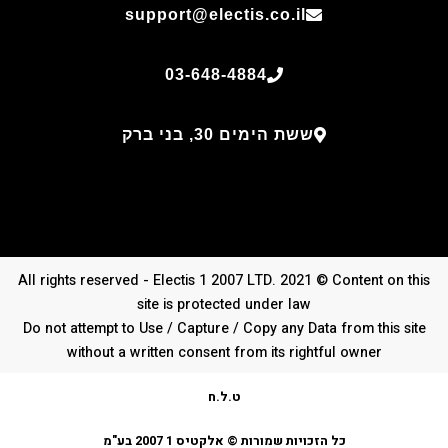
support@electis.co.il
03-648-4884
ששת הימים 30, בני ברק
All rights reserved - Electis 1 2007 LTD. 2021 © Content on this
site is protected under law
Do not attempt to Use / Capture / Copy any Data from this site
without a written consent from its rightful owner
ט.ל.ח
כל הזכויות שמורות © אלקטיס 1 2007 בע"מ