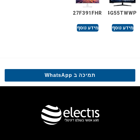
C27F391FHR
C34G55TWWP
מידע נוסף
מידע נוסף
תמיכה ב WhatsApp