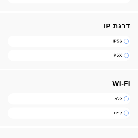
דרגת IP
IP56
IP5X
Wi-Fi
ללא
קיים