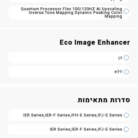
Quantum Processor Flex 100/120HZ AI Upscaling
Inverse Tone Mapping Dynamic Peaking Color
Mapping
Eco Image Enhancer
כן
ללא
סדרות מתאימות
IER Series,IER-F Series,IFH-E Series,IFJ-E Series
IER Series,IER-F Series,IFJ-E Series