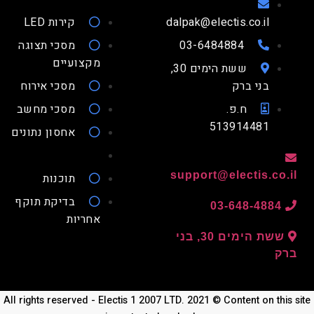
dalpak@electis.co.il
קירות LED
03-6484884
מסכי תצוגה
מקצועיים
ששת הימים 30,
בני ברק
מסכי אירוח
ח.פ.
מסכי מחשב
513914481
אחסון נתונים
support@electis.co.
תוכנות
בדיקת תוקף
03-648-4884
אחריות
ששת הימים 30, בני
ק
All rights reserved - Electis 1 2007 LTD. 2021 © Content on thi