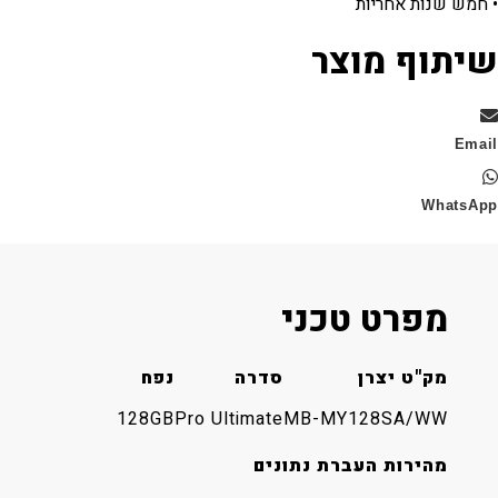
 שנות אחריות
וף מוצר
Wha
מפרט טכני
מק"ט יצרן
סדרה
נפח
128GB
Pro Ultimate
MB-MY128SA/WW
מהירות העברת נתונים