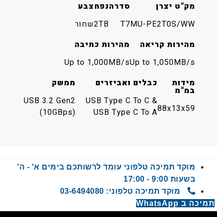
מק"ט יצרן
סדרה
נפח
צבע
MU-PE2T0S/WW
T7
2TB
שחור
מהירות קריאה
מהירות כתיבה
Up to 1,000MB/s
Up to 1,050MB/s
מידות
כבלים ואביזרים
ממשק
במ"מ
USB 3.2 Gen2
USB Type C To C &
88x13x59
(10GBps)
USB Type C To A
מוקד תמיכה טלפוני עומד לרשותכם בימים א' - ה'
בשעות 9:00 - 17:00
מוקד תמיכה טלפוני: 03-6494080
 WhatsApp