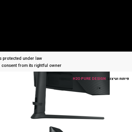
 is protected under law
n consent from its rightful owner
פיתוח ועיצוב:
H2O PURE DESIGN