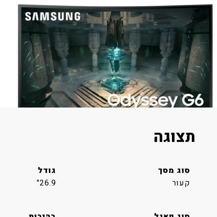
תצוגה
סוג מסך
גודל
קעור
26.9"
סוג פאנל
בהירות