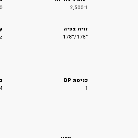
0
2,500:1
זוית צפיה
ק
z
178°/178°
כניסת DP
גר
.4
1