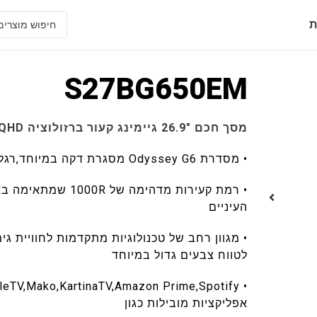
ת
S27BG650EM
מסך חכם "26.9 גיימינג קעור ברזולוציה WQHD וקצב רענון של 240HZ
• מסדרת Odyssey G6 מסגרת דקה במיוחד,רגלית מתכווננת
• רמת קעירות מדהי
העיניים
לטווח צבעים גדול במיוחד
אפליקציות מובילות כגון