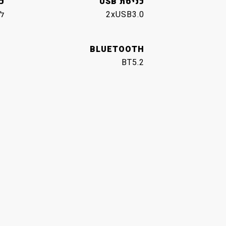
כניסת USB
כנ
2xUSB3.0
ל
BLUETOOTH
BT5.2