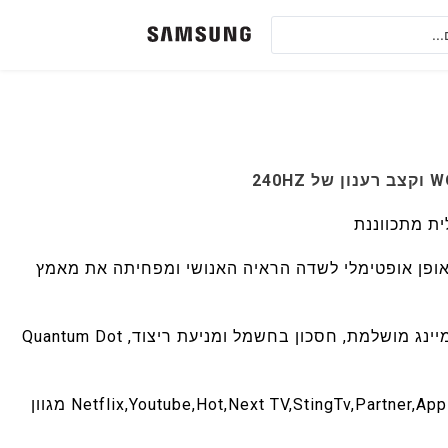
מה של 1000R שמתאימה באופן אופטימלי לשדה הראיה האנושי ומפחיתה את מאמץ
• מגוון רחב של טכנולוגיות מתקדמות לחוויית גימיינג מושלמת, חסכון בחשמל ומניעת ריצוד, Quantum Dot
• Netflix,Youtube,Hot,Next TV,StingTv,Partner,AppleTV,Mako,KartinaTV,Amazon Prime,Spotify מגוון