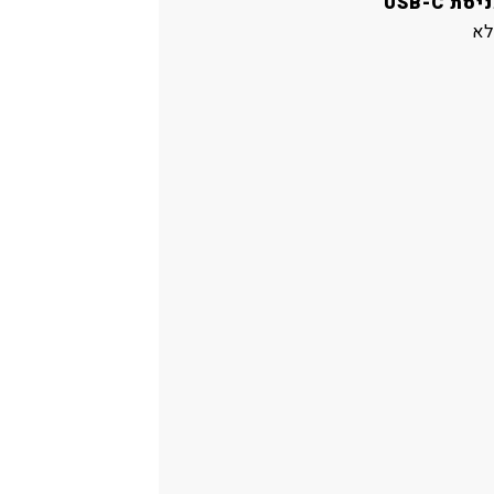
יסת USB-C
לא