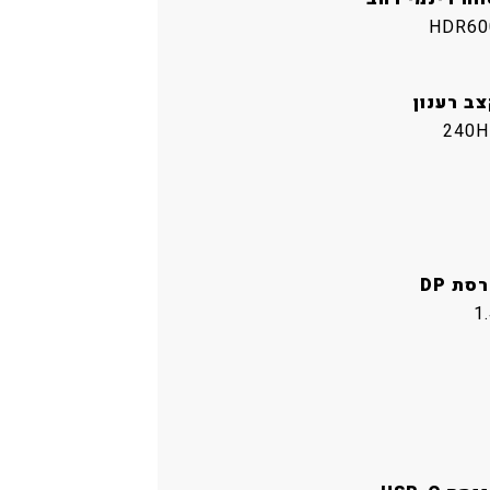
HDR60
צב רענון
240H
סת DP
1