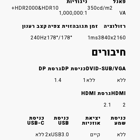
פאנל
ניגודיות
HDR2000&HDR10+
350cd/m2
1,000,000:1
VA
רזולוציה
זמן תגובה
זוית צפיה
קצב רענון
240Hz
178°/178°
1ms
3840x2160
חיבורים
D-SUB/VGA
DVI
כניסת DP
גרסת DP
ללא
ללא
1
1.4
HDMI
גרסת HDMI
2.1
2
כניסת
יציאת
כניסת
כניסת
שמע
אוזניות
USB
USB-C
ללא
קיים
2xUSB3.0
ללא