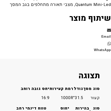
Quant מצבי תאורה מתחלפים בגב המסך
וף מוצר
Wha
תצוגה
סוג מסך
גודל
רמת קעירות
יחס גובה רוחב
קעור
31.5"
1000R
16:9
סוג
בהירות
יחוס
טווח דינמי רחב