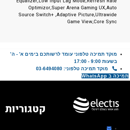
Equalizer,Low Input Lag Mode,Refresh Rate
Optimizor,Super Arena Gaming UX,Auto
Source Switch+ ,Adaptive Picture,Ultrawide
Game View,Core Sync
מוקד תמיכה טלפוני עומד לרשותכם בימים א' - ה'
בשעות 9:00 - 17:00
מוקד תמיכה טלפוני: 03-6494080
 WhatsApp
קטגוריות