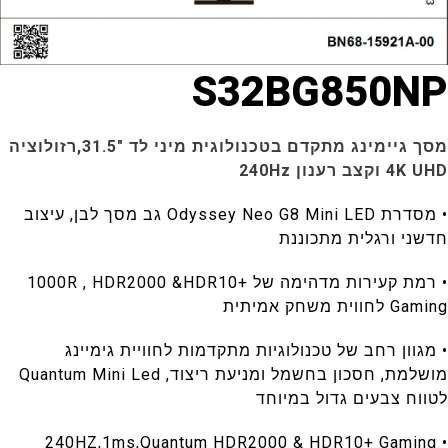
S32BG850
מסך גיימינג מתקדם בטכנולוגית מיני לד "31.5,רזולוציה
נון 240Hz
• מסדרת Odyssey Neo G8 Mini LED גב מסך לבן, עיצוב
 ורגלית מתכוננת
• רמת קעירות מדהימה של 1000R , HDR2000 &HDR10+
חק אמיתית
ון רחב של טכנולוגיות מתקדמות לחוויית גימיינג
מושלמת, חסכון בחשמל ומניעת ריצוד, Quantum Mini Led
 צבעים גדול במיוחד
• 240HZ,1ms,Quantum HDR2000 & HDR10+ Gam