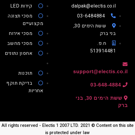
dalpak@electis.co.il
קירות LED
03-6484884
מסכי תצוגה
מקצועיים
ששת הימים 30,
בני ברק
מסכי אירוח
ח.פ.
מסכי מחשב
513914481
אחסון נתונים
support@electis.co.
תוכנות
בדיקת תוקף
03-648-4884
אחריות
ששת הימים 30, בני
ק
All rights reserved - Electis 1 2007 LTD. 2021 © Content on thi
is protected under law