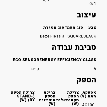
מעמד
סוג מסגרת
3 Bezel-less
SQU
 עבודה
ECO SENSOR
ENERGY EFFICIE
קיים
יכת
צריכת
צריכת הספק
פק
הספק
(STAND-
סימאלית
אופיינית
BY) (W)
(W)