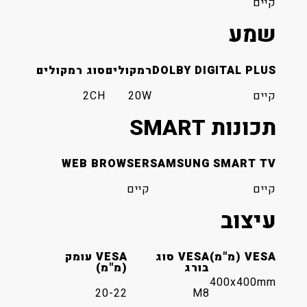
DOLBY DIG
רמקולים
סוג רמקולים
2CH
20W
SM
WEB BROWSER
SAMSUNG 
קיים
VESA סוג
VESA עומק
בורג
(מ"מ)
4
20-22
M8