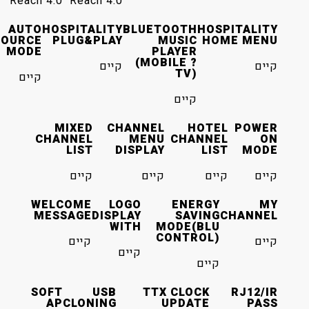
Reach 4.0
Reach 4.0
AUTO
HOSPITALITY
BLUETOOTH
HOS
SOURCE
PLUG&PLAY
MUSIC
HO
MODE
PLAYER
(MOBILE ?
קיים
TV)
קיים
קיים
MIXED
CHANNEL
HOT
CHANNEL
MENU
CHANNE
LIST
DISPLAY
LI
ים
קיים
קיים
WELCOME
LOGO
ENERGY
MESSAGE
DISPLAY
SAVING
WITH
MODE(BLU
CONTROL)
קיים
קיים
קיים
SOFT
USB
TTX CLOCK
AP
CLONING
UPDATE