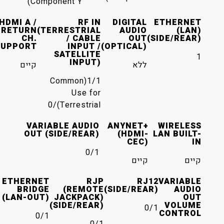
Component Y)
HDMI A /
RF IN
DIGITAL
RETURN
(TERRESTRIAL
AUDIO
CH.
/ CABLE
OUT
(S
SUPPORT
INPUT /
(OPTICAL)
SATELLITE
INPUT)
ללא
קיים
1/1(Common
Use for
Terrestrial)/0
VARIABLE AUDIO
ANYNET+
OUT (SIDE/REAR)
(HDMI-
L
CEC)
0/1
קיים
ETHERNET
RJP
RJ12
BRIDGE
(REMOTE
(SIDE/REAR)
(LAN-OUT)
JACKPACK)
(SIDE/REAR)
0/1
0/1
0/1