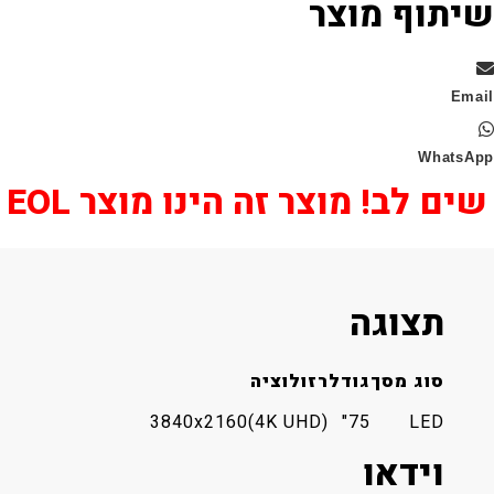
צר
צר זה הינו מוצר EOL
דל
רזולוציה
3840x2160(4K UHD)