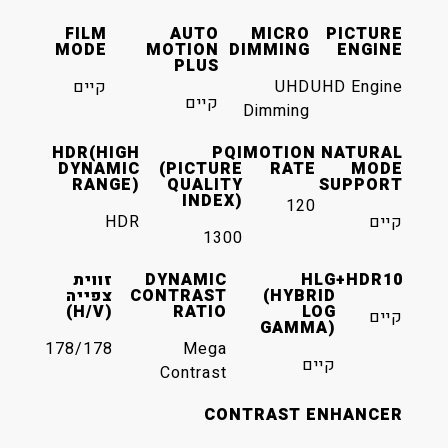
FILM
AUTO
MICRO
MODE
MOTION
DIMMING
PLUS
UHD
קיים
קיים
Dimming
HDR(HIGH
PQI
MOTION
DYNAMIC
(PICTURE
RATE
RANGE)
QUALITY
INDEX)
120
HDR
1300
H
DYNAMIC
זווית
(HYBR
CONTRAST
צפייה
(H/V)
RATIO
L
GAMM
178/178
Mega
ים
Contrast
CONTRAST 