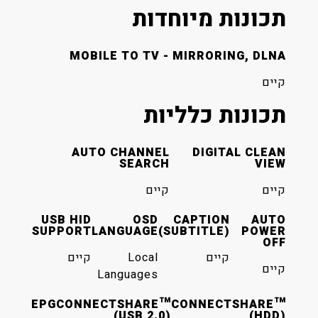
 מיוחדות
MOBILE TO TV - MIRROR
 כלליות
AUTO CHANNEL
DIGI
SEARCH
קיים
USB HID
OSD
CAPTIO
SUPPORT
LANGUAGE
(SUBTITLE
יים
Local
קיים
Languages
EPG
CONNECTSHARE™
CONNEC
(USB 2.0)