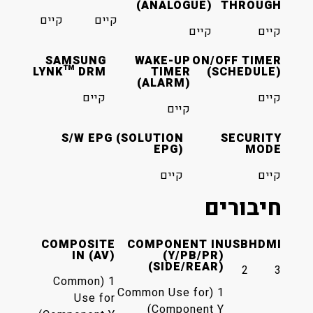
(ANALOGUE)
קיים
קיים
קיים
SAMSUNG
WAKE-UP
ON/O
LYNK™ DRM
TIMER
(S
(ALARM)
קיים
קיים
S/W EPG (SOLUTION
EPG)
קיים
ם
COMPOSITE
COMPONENT I
IN (AV)
(Y/PB/PR
(SIDE/REAR
1 (Common
1 (Common Use for
Use for
Component Y