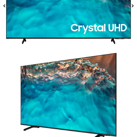
75BU80
מיום 75" סדרה BU8000
• צג Crystal UHD המספק תמונה מבריקה וגישה נוחה לבידור המועדף
רחים במהלך השהות
ולוציית UHD באמצעות טכנולוגיית Upscale
שתף במהירות הודעות אישיות וקידום מכירות
ישומי אינטרנט תואמים במערכת ההפעלה TIZEN