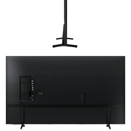
MODE
MOTION
DIMMING
ENGINE
PLUS
Quantum
UHD
קיים
קיים
Dimming
Processor
Lite
HDR(HIGH
PQI
MOTION
NATURAL
DYNAMIC
(PICTURE
RATE
MODE
RANGE)
QUALITY
SUPPORT
INDEX)
120
קיים
HDR
2200
HDR10+
HLG
DYNAMIC
זווית
(HYBRID
CONTRAST
צפייה
(H/V)
RATIO
LOG
קיים
GAMMA)
178/178
Mega
קיים
Contrast
CONTRAST ENHANCER
קיים