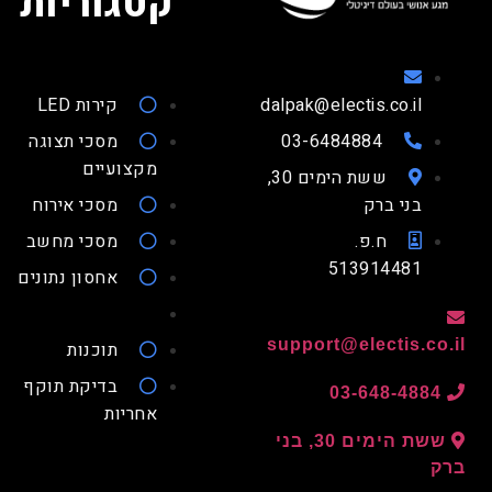
קטגוריות
dalpak@electis.co.il
קירות LED
03-6484884
מסכי תצוגה
מקצועיים
ששת הימים 30,
בני ברק
מסכי אירוח
ח.פ.
מסכי מחשב
513914481
אחסון נתונים
support@electis.co
תוכנות
בדיקת תוקף
03-648-4884
אחריות
ששת הימים 30, בני
ק