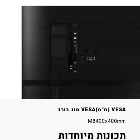
שמע
DOLBY DIGITAL PLUS
רמקולים
סוג רמקולים
2CH
20W
MS12 2CH
תכונות SMART
WEB BROWSER
SAMSUNG SMART TV
קיים
קיים
עיצוב
VESA (מ"מ)
VESA סוג בורג
M8
400x400mm
תכונות מיוחדות