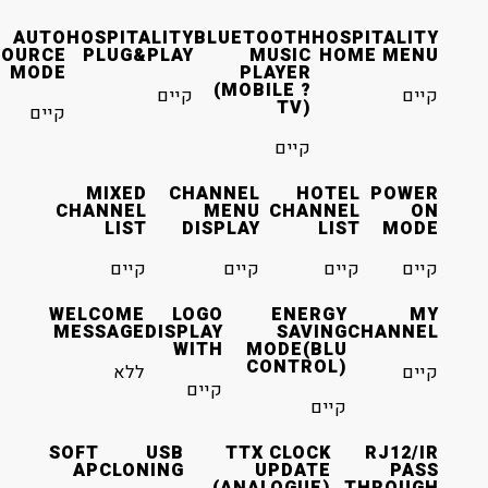
AUTO
HOSPITALITY
BLUETOOTH
HOSPITALITY
SOURCE
PLUG&PLAY
MUSIC
HOME MENU
MODE
PLAYER
(MOBILE ?
קיים
קיים
TV)
קיים
קיים
MIXED
CHANNEL
HOTEL
POWER
CHANNEL
MENU
CHANNEL
ON
LIST
DISPLAY
LIST
MODE
קיים
קיים
קיים
קיים
WELCOME
LOGO
ENERGY
MY
MESSAGE
DISPLAY
SAVING
CHANNEL
WITH
MODE(BLU
CONTROL)
קיים
ללא
קיים
קיים
SOFT
USB
TTX CLOCK
RJ12/IR
AP
CLONING
UPDATE
PASS
(ANALOGUE)
THROUGH