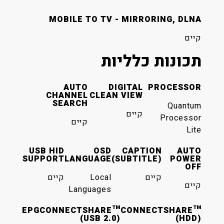
MOBILE TO TV - MIRRORING, DLNA
קיים
תכונות כלליות
AUTO
DIGITAL
PROCESSOR
CHANNEL
CLEAN VIEW
SEARCH
Quantum
קיים
Processor
קיים
Lite
USB HID
OSD
CAPTION
AUTO
SUPPORT
LANGUAGE
(SUBTITLE)
POWER
OFF
קיים
Local
קיים
קיים
Languages
EPG
CONNECTSHARE™
CONNECTSHARE™
(USB 2.0)
(HDD)