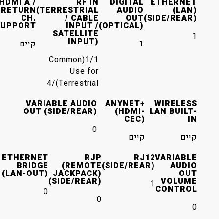
HDMI A /
RF IN
DIGITAL
ETHERNET
RETURN
(TERRESTRIAL
AUDIO
(LAN)
CH.
/ CABLE
OUT
(SIDE/REAR)
SUPPORT
INPUT /
(OPTICAL)
SATELLITE
1
INPUT)
1
קיים
1/1(Common
Use for
Terrestrial)/4
VARIABLE AUDIO
ANYNET+
WIRELESS
OUT (SIDE/REAR)
(HDMI-
LAN BUILT-
CEC)
IN
0
קיים
קיים
ETHERNET
RJP
RJ12
VARIABLE
BRIDGE
(REMOTE
(SIDE/REAR)
AUDIO
(LAN-OUT)
JACKPACK)
OUT
(SIDE/REAR)
VOLUME
1
CONTROL
0
0
0