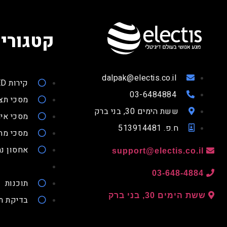
קטגוריו
dalpak@electis.co.il
קירות LED
03-6484884
מסכי תצ
ששת הימים 30, בני ברק
מסכי איר
ח.פ. 513914481
מסכי מ
אחסון נת
support@electis.co.il
03-648-4884
תוכנות
ששת הימים 30, בני ברק
בדיקת ת