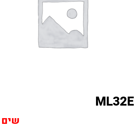
ML32E
שים לב