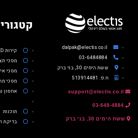
קטגוריו
dalpak@electis.co.il
קירות LED
03-6484884
מסכי תצ
ששת הימים 30, בני ברק
מסכי איר
ח.פ. 513914481
מסכי מ
אחסון נת
support@electis.co.il
03-648-4884
תוכנות
ששת הימים 30, בני ברק
בדיקת ת