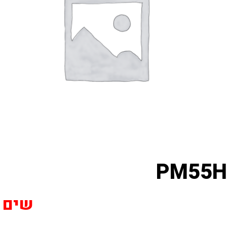
PM55H
שים לב