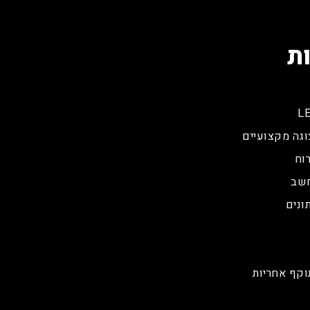
ת
וגה מקצועיים
וח
חשב
ונים
וקף אחריות