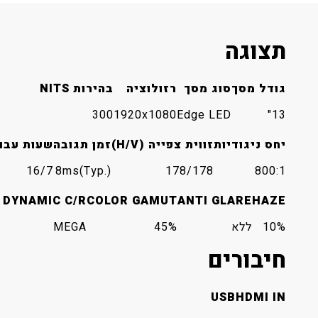
תצוגה
גודל מסך
סוג מסך
רזולוציה
בהירות NITS
300
1920x1080
Edge LED
13"
יחס ניגודיות
זווית צפייה (H/V)
זמן תגובה
שעות עבו
16/7
8ms(Typ.)
178/178
800:1
DYNAMIC C/R
COLOR GAMUT
ANTI GLARE
HAZE
10%
ללא
45%
MEGA
חיבורים
USB
HDMI IN