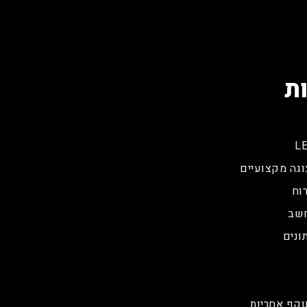
ת
וגה מקצועיים
וח
חשב
ונים
וקף אחריות