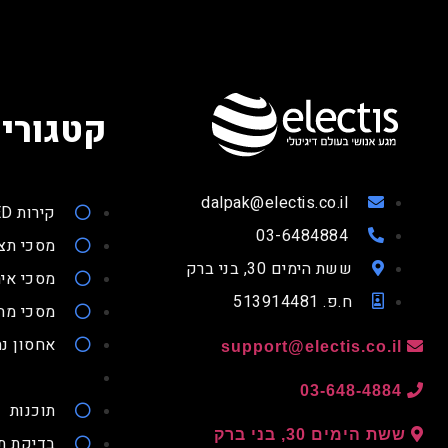
קטגוריו
dalpak@electis.co.il
קירות LED
03-6484884
מסכי תצ
ששת הימים 30, בני ברק
מסכי איר
ח.פ. 513914481
מסכי מ
אחסון נת
support@electis.co.il
03-648-4884
תוכנות
ששת הימים 30, בני ברק
בדיקת ת