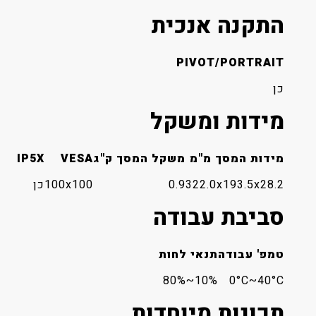
התקנה אנכית
PIVOT/PORTRAIT
כן
מידות ומשקל
מידות המסך מ"מ
משקל המסך ק"ג
VESA
IP5X
322.0x193.5x28.2
0.9
100x100
כן
סביבת עבודה
טמפ' עבודה
תנאי לחות
10%~80%
0°C~40°C
תכונות מיוחדות