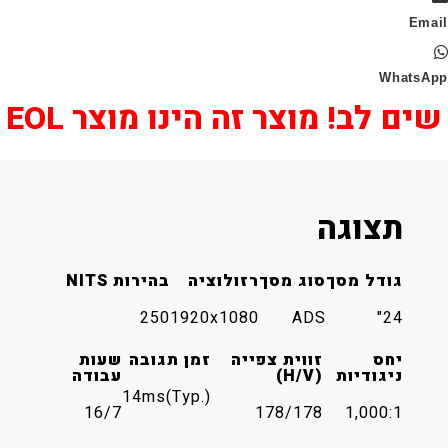
Wha
 לב! מוצר זה הינו מוצר EOL
תצוגה
גודל מסך
סוג מסך
רזולוציה
בהירות NITS
250
1920x1080
ADS
24"
יחס
זווית צפייה
זמן תגובה
שעות
ניגודיות
(H/V)
עבודה
14ms(Typ.)
16/7
178/178
1,000:1