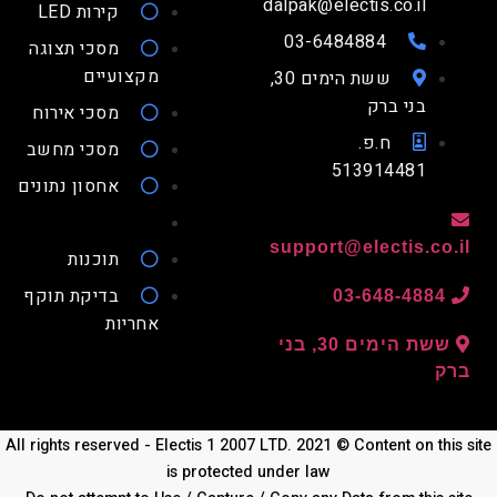
dalpak@electis.co.il
קירות LED
03-6484884
מסכי תצוגה
מקצועיים
ששת הימים 30,
בני ברק
מסכי אירוח
ח.פ.
מסכי מחשב
513914481
אחסון נתונים
support@electis.co.
תוכנות
בדיקת תוקף
03-648-4884
אחריות
ששת הימים 30, בני
ק
All rights reserved - Electis 1 2007 LTD. 2021 © Content on thi
is protected under law