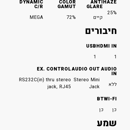
DYNAMIC
COLOR
ANTI
HAZE
C/R
GAMUT
GLARE
25%
קיים
72%
MEGA
חיבורים
USB
HDMI IN
1
1
EX. CONTROL
AUDIO OUT
AUDIO
IN
RS232C(in) thru stereo
Stereo Mini
ללא
jack, RJ45
Jack
BT
WI-FI
כן
כן
שמע