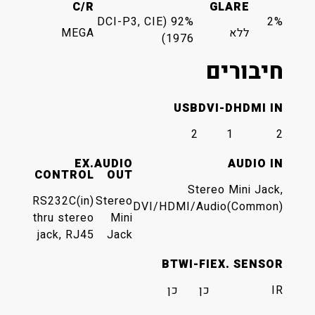
C/R
GLARE
92% (DCI-P3, CIE
2%
ללא
MEGA
1976)
חיבורים
USB
DVI-D
HDMI IN
2
1
2
EX.
AUDIO
AUDIO IN
CONTROL
OUT
Stereo Mini Jack,
RS232C(in)
Stereo
DVI/HDMI/Audio(Common)
thru stereo
Mini
jack, RJ45
Jack
BT
WI-FI
EX. SENSOR
IR
כן
כן