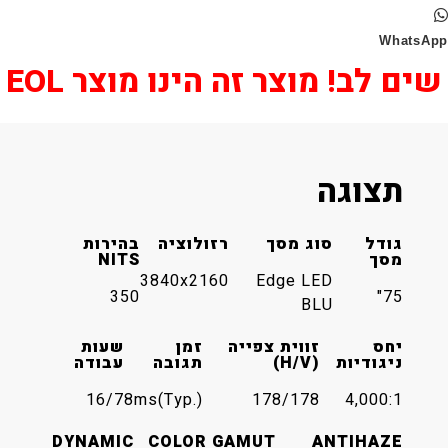
Wha
 לב! מוצר זה הינו מוצר EOL
תצוגה
גודל
סוג מסך
רזולוציה
בהירות
מסך
NITS
3840x2160
Edge LED
350
75"
BLU
יחס
זווית צפייה
זמן
שעות
ניגודיות
(H/V)
תגובה
עבודה
16/7
8ms(Typ.)
178/178
4,000:1
DYNAMIC
COLOR GAMUT
ANTI
HAZE