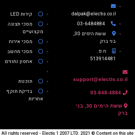
dalpak@electis.co.il
קירות LED
03-6484884
מסכי תצוגה
מקצועיים
ששת הימים 30,
בני ברק
מסכי אירוח
ח.פ.
מסכי מחשב
513914481
אחסון נתונים
support@electis.co.
תוכנות
בדיקת תוקף
03-648-4884
אחריות
ששת הימים 30, בני
ק
All rights reserved - Electis 1 2007 LTD. 2021 © Content on thi