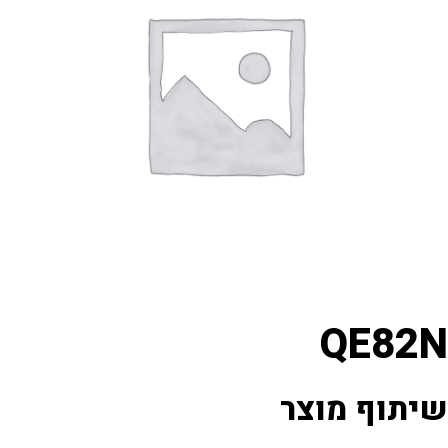
QE8
וף מוצר