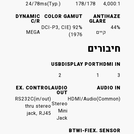
24/7
8ms(Typ.)
178/178
4,000:1
DYNAMIC
COLOR GAMUT
ANTI
HAZE
C/R
GLARE
92% (DCI-P3, CIE
44%
קיים
MEGA
1976)
חיבורים
USB
DISPLAY PORT
HDMI IN
2
1
3
EX. CONTROL
AUDIO
AUDIO IN
OUT
RS232C(in/out)
HDMI/Audio(Common)
Stereo
thru stereo
Mini
jack, RJ45
Jack
BT
WI-FI
EX. SENSOR