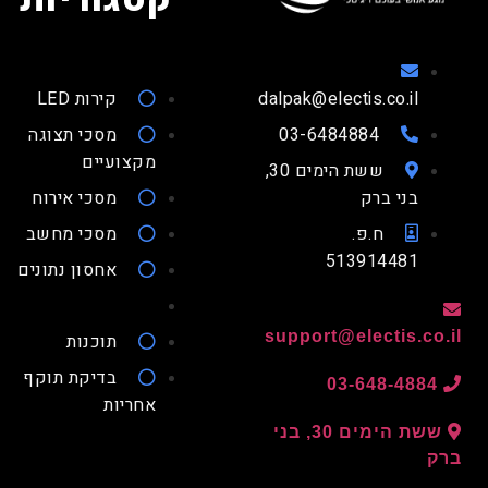
dalpak@electis.co.il
קירות LED
03-6484884
מסכי תצוגה
מקצועיים
ששת הימים 30,
בני ברק
מסכי אירוח
ח.פ.
מסכי מחשב
513914481
אחסון נתונים
support@electis.co.
תוכנות
בדיקת תוקף
03-648-4884
אחריות
ששת הימים 30, בני
ק