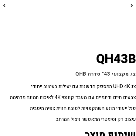
QH4
43" סדרת QHB
ם ודינמיים עם מעבד קוונטי 4K לאיכות תמונה מדהימה
עודי מונע השתקפויות לטובת חווית צפיה מיטבית
 דק וסימטרי המאפשר ניצול המרחב
וף מוצר