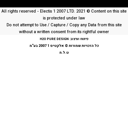
All rights reserved - Electis 1 2007 LTD. 2021 © Content on thi
is protected under law
Do not attempt to Use / Capture / Copy any Data from this s
without a written consent from its rightful owner
פיתוח ועיצוב:
H2O PURE DESIGN
כל הזכויות שמורות © אלקטיס 1 2007 בע"מ
ט.ל.ח