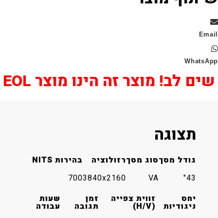
Wha
 לב! מוצר זה הינו מוצר EOL
תצוגה
גודל מסך
סוג מסך
רזולוציה
בהירות NITS
700
3840x2160
VA
43"
יחס
זווית צפייה
זמן
שעות
ניגודיות
(H/V)
תגובה
עבודה