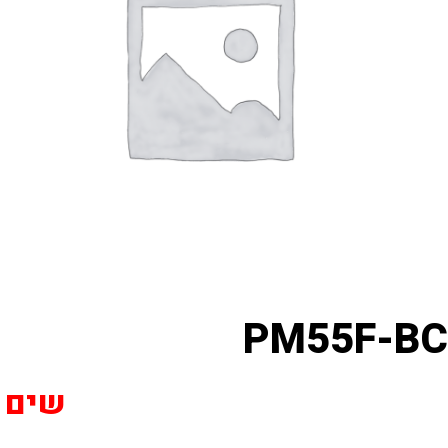
PM55F-BC
שים לב