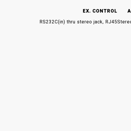
EX. CONTROL
A
RS232C(in) thru stereo jack, RJ45
Stere