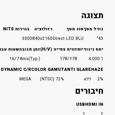
תצוגה
גודל מסך
סוג מסך
רזולוציה
בהירות NITS
300
3840x2160
Direct LED BLU
43"
יחס ניגודיות
זווית צפייה (H/V)
זמן תגובה
שעות עבו
16/7
8ms(Typ.)
178/178
4,000:1
DYNAMIC C/R
COLOR GAMUT
ANTI GLARE
HAZE
2%
ללא
72% (NTSC)
MEGA
חיבורים
USB
HDMI IN
1
2