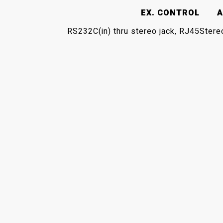
EX. CONTROL
A
RS232C(in) thru stereo jack, RJ45
Stere