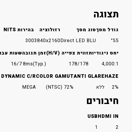
תצוגה
גודל מסך
סוג מסך
רזולוציה
בהירות NITS
300
3840x2160
Direct LED BLU
55"
יחס ניגודיות
זווית צפייה (H/V)
זמן תגובה
שעות עבו
16/7
8ms(Typ.)
178/178
4,000:1
DYNAMIC C/R
COLOR GAMUT
ANTI GLARE
HAZE
2%
ללא
72% (NTSC)
MEGA
חיבורים
USB
HDMI IN
1
2