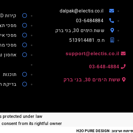
dalpak@electis.co.il
קירות LED
03-6484884
מסכי תצ
ששת הימים 30, בני ברק
מסכי איר
ח.פ. 513914481
מסכי מ
support@electis.co.il
אחסון נת
03-648-4884
תוכנות
ששת הימים 30, בני ברק
בדיקת ת
 is protected under law
n consent from its rightful owner
פיתוח ועיצוב:
H2O PURE DESIGN