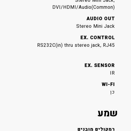
Stereo Mini Jack,
DVI/HDMI/Audio(Common)
AUDIO OUT
Stereo Mini Jack
EX. CONTROL
RS232C(in) thru stereo jack, RJ45
EX. SENSOR
IR
WI-FI
כן
שמע
רמקולים מובנים