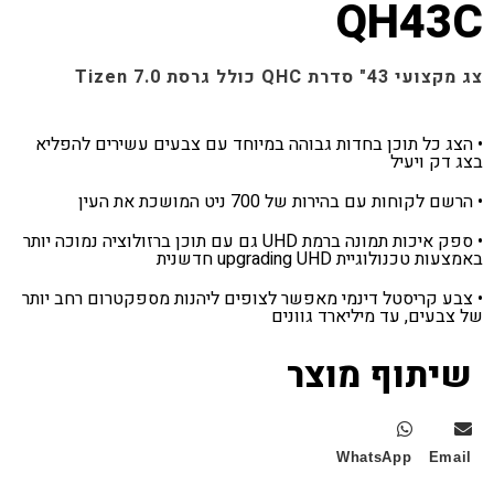
QH43C
צג מקצועי 43" סדרת QHC כולל גרסת Tizen 7.0
• הצג כל תוכן בחדות גבוהה במיוחד עם צבעים עשירים להפליא
בצג דק ויעיל
• הרשם לקוחות עם בהירות של 700 ניט המושכת את העין
• ספק איכות תמונה ברמת UHD גם עם תוכן ברזולוציה נמוכה יותר
באמצעות טכנולוגיית upgrading UHD חדשנית
• צבע קריסטל דינמי מאפשר לצופים ליהנות מספקטרום רחב יותר
של צבעים, עד מיליארד גוונים
שיתוף מוצר
WhatsApp
Email