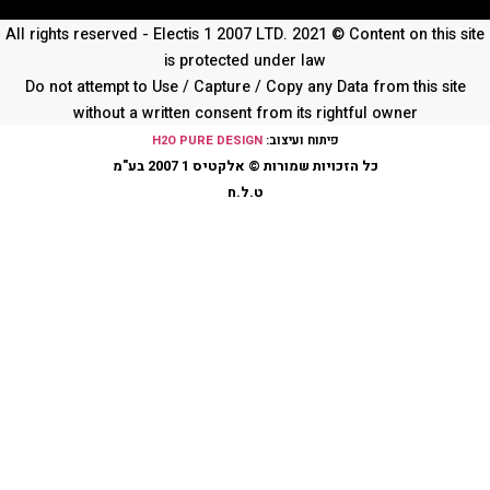
All rights reserved - Electis 1 2007 LTD. 2021 © Content on thi
is protected under law
Do not attempt to Use / Capture / Copy any Data from this s
without a written consent from its rightful owner
פיתוח ועיצוב:
H2O PURE DESIGN
כל הזכויות שמורות © אלקטיס 1 2007 בע"מ
ט.ל.ח