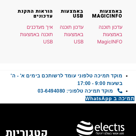
באמצעות
באמצעות
הוראות התקנת
MAGICINFO
USB
עדכונים
עדכון תוכנה
עדכון תוכנה
איך מעדכנים
באמצעות
באמצעות
תוכנה באמצעות
USB
USB
MagicINFO
מוקד תמיכה טלפוני עומד לרשותכם בימים א' - ה'
בשעות 9:00 - 17:00
מוקד תמיכה טלפוני: 03-6494080
 WhatsApp
קטגוריות