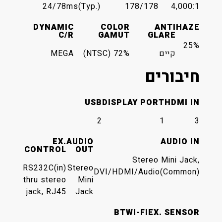
24/7
8ms(Typ.)
178/178
4,000:1
DYNAMIC
COLOR
ANTI
HAZE
C/R
GAMUT
GLARE
25%
קיים
72% (NTSC)
MEGA
חיבורים
USB
DISPLAY PORT
HDMI IN
2
1
3
EX.
AUDIO
AUDIO IN
CONTROL
OUT
Stereo Mini Jack,
RS232C(in)
Stereo
DVI/HDMI/Audio(Common)
thru stereo
Mini
jack, RJ45
Jack
BT
WI-FI
EX. SENSOR