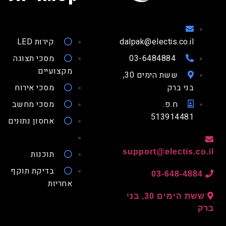
dalpak@electis.co.il
קירות LED
03-6484884
מסכי תצוגה
מקצועיים
ששת הימים 30,
בני ברק
מסכי אירוח
ח.פ.
מסכי מחשב
513914481
אחסון נתונים
support@electis.co.
תוכנות
בדיקת תוקף
03-648-4884
אחריות
ששת הימים 30, בני
ק