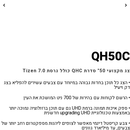
QH5
QHC כולל גרסת Tizen 7.0
כל תוכן בחדות גבוהה במיוחד עם צבעים עשירים להפליא בצג
יל
וחות עם בהירות של 700 ניט המושכת את העין
• ספק איכות תמונה ברמת UHD גם עם תוכן ברזולוציה נמוכה יותר
ולוגיית upgrading UHD חדשנית
 קריסטל דינמי מאפשר לצופים ליהנות מספקטרום רחב יותר של
 עד מיליארד גוונים