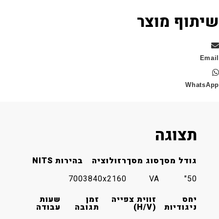
וף מוצר
Wha
תצוגה
גודל מסך
סוג מסך
רזולוציה
בהירות NITS
700
3840x2160
VA
50"
יחס
זווית צפייה
זמן
שעות
ניגודיות
(H/V)
תגובה
עבודה