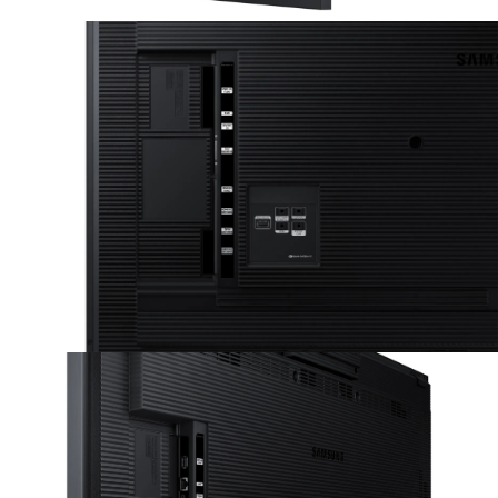
שמע
רמקולים מובנים
10W + 10W
הספק
צריכת הספק מקס'
צריכת הספק אופיינית
107W/h
143W/h
מידות ומשקל
מידות המסך מ"מ
משקל המסך ק"ג
VESA
200X200
26.9
1253.8x734.6x56.7
תכונות מיוחדות