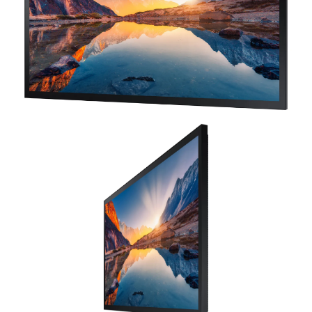
DYNAMIC
COLOR GAMUT
ANTI
HAZE
C/R
GLARE
92% (DCI-P3, CIE
25%
כן
MEGA
1976)
חיבורים
USB
DVI-D
DISPLAY PORT
HDMI IN
2
1
1
2
AUDIO
EX. CONTROL
HDMI
AUDIO IN
OUT
OUT
RS232C(in/out)
Stereo mini
Stereo
1
thru stereo jack,
Jack, DVI,
Mini
RJ45
HDMI
Jack
BT
WI-FI
EX. SENSOR
IR
קיים
קיים