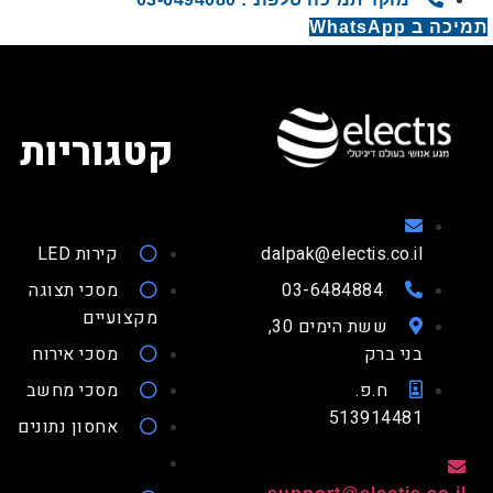
 WhatsApp
קטגוריות
dalpak@electis.co.il
קירות LED
03-6484884
מסכי תצוגה
מקצועיים
ששת הימים 30,
בני ברק
מסכי אירוח
ח.פ.
מסכי מחשב
513914481
אחסון נתונים
support@electis.co.