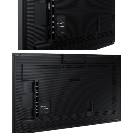
תאימות
התקנת
VIDEO
IP5X
WALL
PIVOT/PORTRAIT
MAGICINFO
קיים
S6
קיים
קיים
נעילת מקשים
קיים
סביבת עבודה
טמפ' עבודה
תנאי לחות
10%~80%
0°C~40°C
מגע
סוג מגע
Capacity