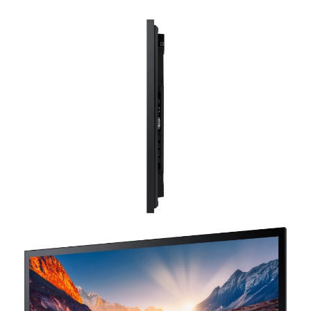
Email
WhatsApp
תצוגה
גודל
סוג
רזולוציה
בהירות NITS
מסך
מסך
3840x2160
500 (ללא
Edge
55"
הזכוכית)400 (כולל
LED
הזכוכית)
BLU
יחס ניגודיות
זווית צפייה
זמן
שעות
(H/V)
תגובה
עבודה
4,000:1(ללא
24/7
8ms
178/178
הזכוכית)