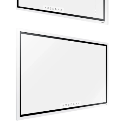
400x400
28.2
1297.4x768.2x59.9
תכונות מיוחדות
תאימות MAGICINFO
התקנת PIVOT/PORTRAIT
ALL
שליטה בלבד
קיים (בעל יכולת סיבוב)
ללא
נעילת מקשים
קיים
סביבת עבודה
טמפ' עבודה
תנאי לחות
10%~80%
0°C~40°C
מגע