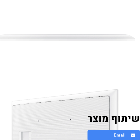
סוג מגע
כמות נק' מגע
טווח זיהוי מגע
 1024 Level on Brush Mode
4
InGlass™
עדכוני תוכנה
באמצעות MAGICINFO
באמצעות USB
עדכון תוכנה באמצעות MagicINFO
עדכון תוכנה באמצעות USB
מדריך למשתמש
אנגלית
מדריך למשתמש באנגלית
שיתוף מוצר
Email