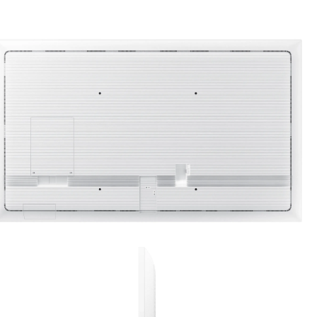
תצוגה
גודל מסך
סוג מסך
רזולוציה
בהירות NITS
55"
New Edge
3840x2160
350 (ללא הזכוכית)220 (כולל הזכוכית)
יחס ניגודיות
זווית צפייה (H/V)
זמן תג
4,000:1 (Typ.)(ללא הזכוכית)
178/178
8ms
חיבורים
USB
HDMI IN
2
3
EX. CONTROL
HDMI OUT
AUDIO IN
ללא
1
 RS232C thru stereo jack, RJ45