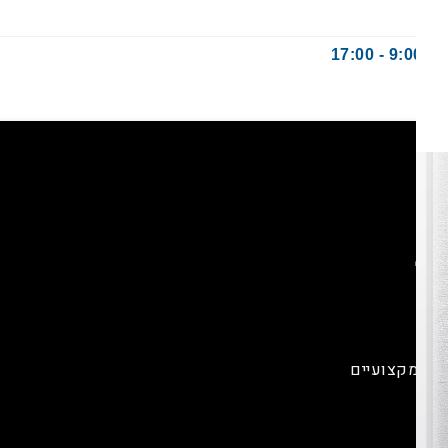
17:
ת
וגה מקצועיים
וח
חשב