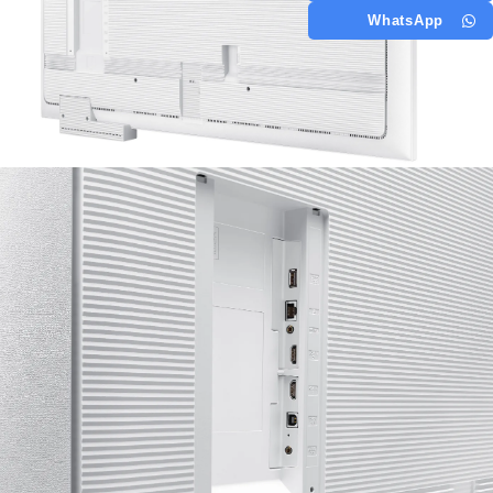
WhatsApp
מוקד תמיכה טלפוני עומד לרשותכם בימים א' - ה' בשעות 9:00 - 00
מוקד תמיכה טלפוני: 03-6494080
תמיכה ב WhatsApp
קטגוריו
dalpak@electis.co.il
קירות LED
03-6484884
מסכי תצ
ששת הימים 30, בני ברק
מסכי איר
ח.פ. 513914481
מסכי מ