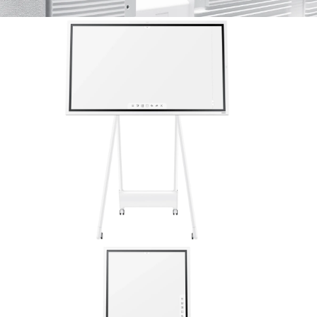
אחסון נת
support@electis.co.il
03-648-4884
תוכנות
ששת הימים 30, בני ברק
בדיקת ת
 is protected under law
n consent from its rightful owner
פיתוח ועיצוב:
H2O PURE DESIGN