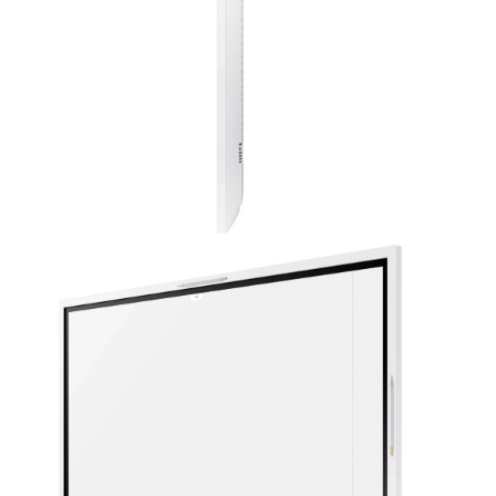
BT
WI-FI
EX. SENSOR
NFC
קיים
ללא
שמע
רמקולים מובנים
10W+10W
הספק
צריכת הספק מקס'
צריכת הספק אופיינית
80W/h
154W/h
מידות ומשקל
מידות המסך מ"מ
משקל המסך ק"ג
VESA