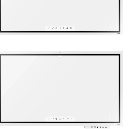
WM55R
צג מגע מקצועי 55" FLIP סדרת WMR
• צרו שיתוף פעולה יעיל באמצעות טכנולוגיית לוח אלקטרוני אינטראקט
• צייר, כתוב וצור רעיונות חדשים בעזרת עט פסיבי מדוייק
• צור יצירת מופת במצב הברשה
• יכולת עריכת תמונות בגמישות מרבית עם כלי בחירה מובנים