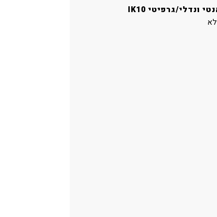
טי ונדלי/גרפיטי IK10
לא