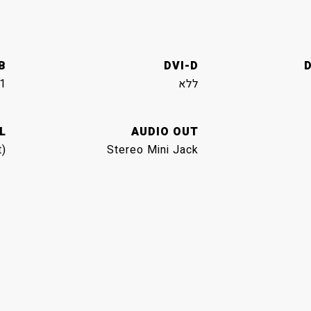
B
DVI-D
D
ללא
1
L
AUDIO OUT
t)
Stereo Mini Jack