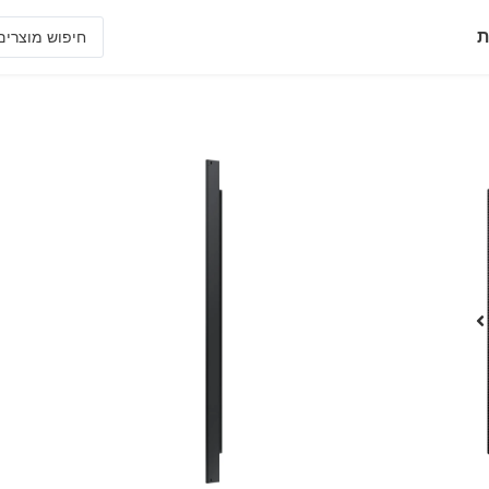
ת
OM55N
צג מקצועי 55" בבהירות גבוהה מסדרת OMN
• עיצוב דק ועכשווי המשתלב בצורה חלקה בכל חלון תצוגה
• ניהול תוכן קל עם פתרון ניהול מובנה