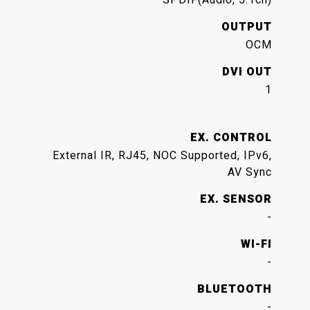
SPDIF(Audio, 5.1ch)
OUTPUT
OCM
DVI OUT
1
EX. CONTROL
External IR, RJ45, NOC Supported, IPv6,
AV Sync
EX. SENSOR
-
WI-FI
-
BLUETOOTH
-