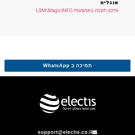
אנגלית
עדכון תוכנה באמצעות LSM\MagicINFO
תמיכה ב WhatsApp
support@electis.co.il