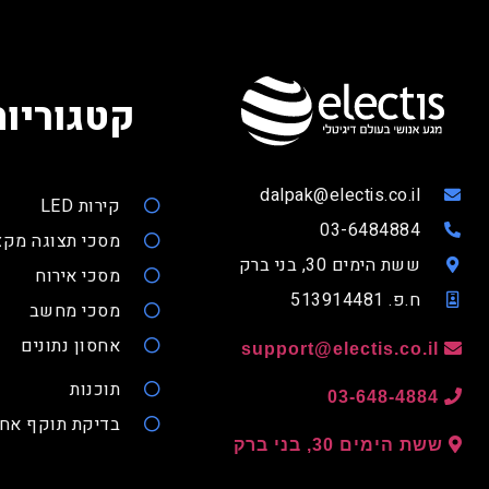
קטגוריות
dalpak@electis.co.il
קירות LED
03-6484884
מסכי תצוגה מקצ
ששת הימים 30, בני ברק
מסכי אירוח
ח.פ. 513914481
מסכי מחשב
אחסון נתונים
support@electis.co.il
תוכנות
03-648-4884
בדיקת תוקף אחר
ששת הימים 30, בני ברק