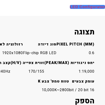
LED Configurator
תצוגה
PIXEL PITCH (MM)
סוג דיודה
רזולוציה לא
1920x1080
Flip-chip RGB LED
0.6
יחס ניגודיות (PEAK/MAX)
זווית צפייה (H/V)
קצב רענ
840Hz
170/155
1:19,000
עומק צבעים
טווח טמפ' צבע K
2800~10,000K
16 bit / 20 bit
הספק