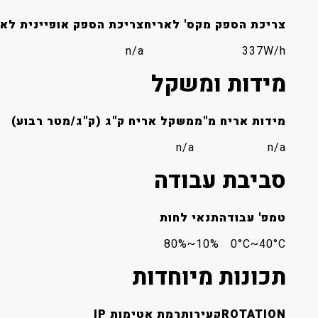
צריכת הספק מקס' לאריח
צריכת הספק אופיינית לא
n/a
337W/h
מידות ומשקל
מידות אריח מ"מ
משקל אריח ק"ג (ק"ג/מטר רבוע)
n/a
n/a
סביבת עבודה
טמפ' עבודה
תנאי לחות
10%~80%
0°C~40°C
תכונות מיוחדות
ROTATION
קעירות
רמת אטימות IP