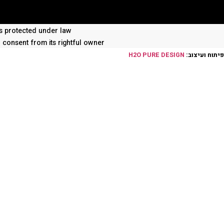
 is protected under law
n consent from its rightful owner
פיתוח ועיצוב:
H2O PURE DESIGN